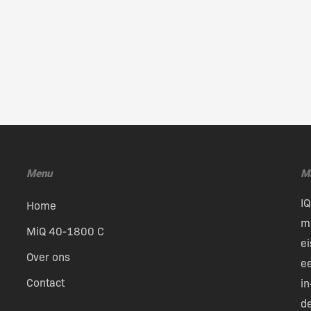
Menu
M
IQ
Home
m
MiQ 40-1800 C
ei
Over ons
e
Contact
i
de