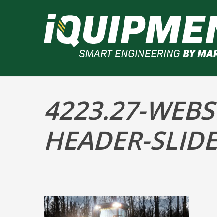
Skip
to
main
content
4223.27-WEBS
HEADER-SLIDE