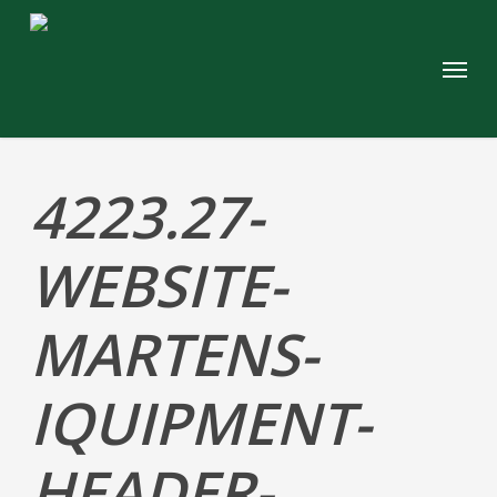
Skip
to
Menu
main
content
4223.27-
WEBSITE-
MARTENS-
IQUIPMENT-
HEADER-