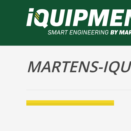
Skip
to
main
content
MARTENS-IQU