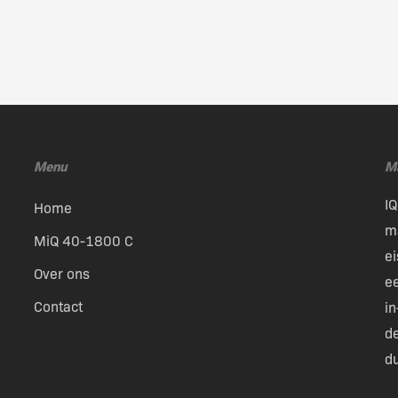
Menu
M
IQ
Home
m
MiQ 40-1800 C
ei
Over ons
e
Contact
i
de
d