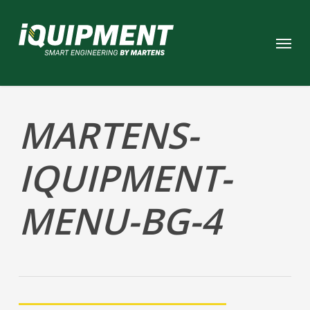
Skip
to
Menu
main
content
MARTENS-
IQUIPMENT-
MENU-BG-4