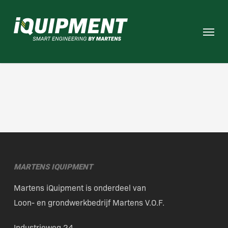
Skip
to
Menu
main
content
MARTENS IQUIPMENT
Martens iQuipment is onderdeel van
Loon- en grondwerkbedrijf Martens V.O.F.
Industrieweg 24