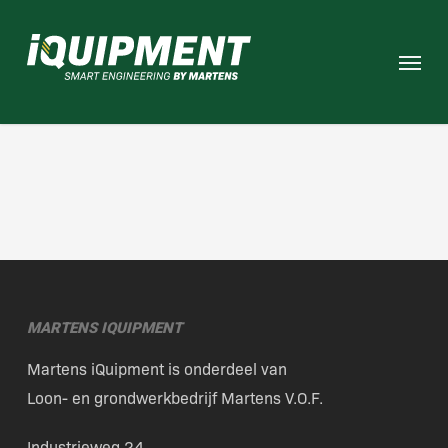
Skip
to
Menu
main
content
MARTENS IQUIPMENT
Martens iQuipment is onderdeel van
Loon- en grondwerkbedrijf Martens V.O.F.
Industrieweg 24